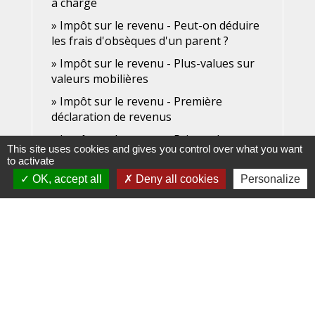
à charge
Impôt sur le revenu - Peut-on déduire
les frais d'obsèques d'un parent ?
Impôt sur le revenu - Plus-values sur
valeurs mobilières
Impôt sur le revenu - Première
déclaration de revenus
Impôt sur le revenu - Primes de rente
This site uses cookies and gives you control over what you want
survie ou épargne handicap (réduction
to activate
d'impôt)
OK, accept all
Deny all cookies
Personalize
Impôt sur le revenu - Qu'est-ce qu'un
enfant à charge ?
Impôt sur le revenu - Que faut-il
déclarer lors d'une formation
professionnelle ?
Impôt sur le revenu - Quelle déclaration
pour un couple en concubinage ?