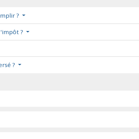
emplir ?
d'impôt ?
ersé ?