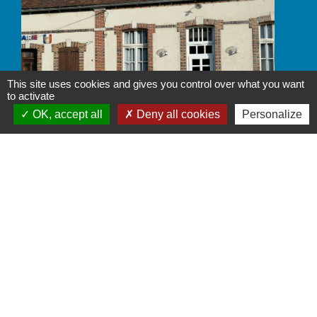
This site uses cookies and gives you control over what you want
to activate
OK, accept all
Deny all cookies
Personalize
Secrétariat de la mairie, heures d'ouverture
à compter du jeudi 16 juillet, ouverture du
secrétariat aux horaires habituels. Vie
municipale
Voir plus
Previous
Next
chevron_left
chevron_right