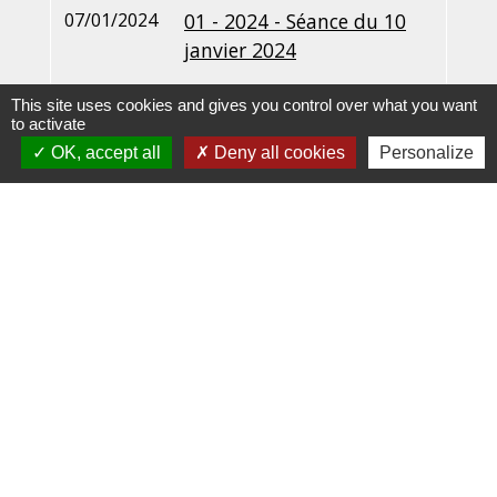
07/01/2024
01 - 2024 - Séance du 10
janvier 2024
This site uses cookies and gives you control over what you want
to activate
1
-
2
-3
-4
OK, accept all
Deny all cookies
Personalize
Contacts
Commune de Pers-en-Gâtinais
7, rue Sainte Rose