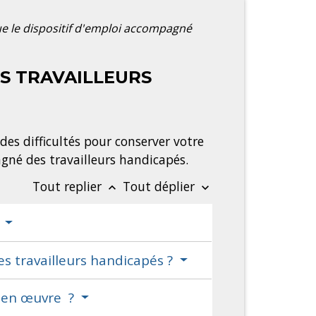
ue le dispositif d'emploi accompagné
ES TRAVAILLEURS
des difficultés pour conserver votre
agné des travailleurs handicapés.
Tout replier
Tout déplier
keyboard_arrow_up
keyboard_arrow_down
?
es travailleurs handicapés ?
s en œuvre ?