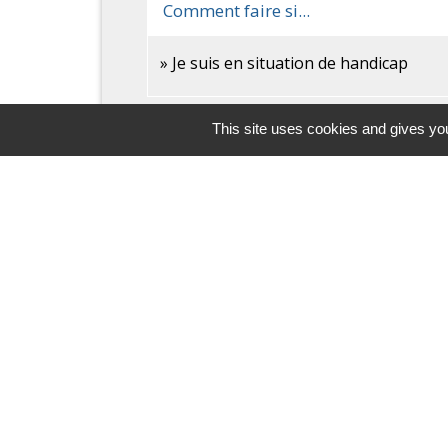
Comment faire si...
Je suis en situation de handicap
This site uses cookies and gives you
Contacts
Commune de Pers-en-Gâtinais
7, rue Sainte Rose