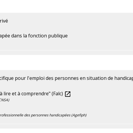
rivé
pée dans la fonction publique
cifique pour l'emploi des personnes en situation de handic
 lire et à comprendre" (Falc)
open_in_new
(CNSA)
 professionnelle des personnes handicapées (Agefiph)