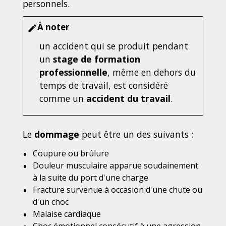
personnels.
À noter
edit
un accident qui se produit pendant
un
stage de formation
professionnelle
, même en dehors du
temps de travail, est considéré
comme un
accident du travail
.
Le
dommage
peut être un des suivants :
Coupure ou brûlure
Douleur musculaire apparue soudainement
à la suite du port d'une charge
Fracture survenue à occasion d'une chute ou
d'un choc
Malaise cardiaque
Choc émotionnel consécutif à une agression