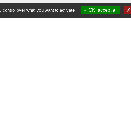
 control over what you want to activate
OK, accept all
-
-
-
ité
Accessibilité
Plan du site
Gestion des cookies