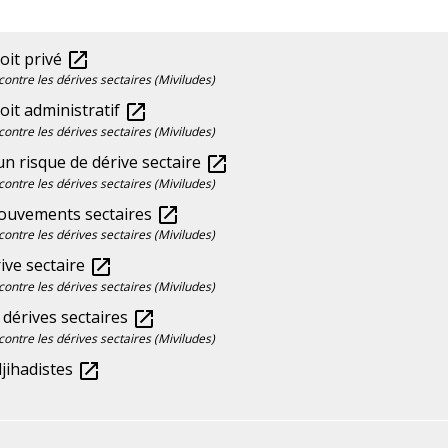
oit privé
open_in_new
 contre les dérives sectaires (Miviludes)
oit administratif
open_in_new
 contre les dérives sectaires (Miviludes)
'un risque de dérive sectaire
open_in_new
 contre les dérives sectaires (Miviludes)
mouvements sectaires
open_in_new
 contre les dérives sectaires (Miviludes)
rive sectaire
open_in_new
 contre les dérives sectaires (Miviludes)
 dérives sectaires
open_in_new
 contre les dérives sectaires (Miviludes)
 djihadistes
open_in_new