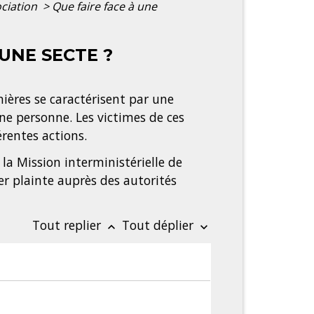
ociation
>
Que faire face à une
UNE SECTE ?
rnières se caractérisent par une
une personne. Les victimes de ces
rentes actions.
 la Mission interministérielle de
ser plainte auprès des autorités
Tout replier
Tout déplier
keyboard_arrow_up
keyboard_arrow_down