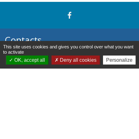
Contacts
This site uses cookies and gives you control over what you want
to activate
Commune de Pers-en-Gâtinais
OK, accept all
Deny all cookies
Personalize
7, rue Sainte Rose
45210 Pers-en-Gâtinais - FRANCE
+33 2 38 90 97 11
-
-
Mentions légales
Politique de confidentialité
-
-
Accessibilité
Plan du site
Gestion des cookies