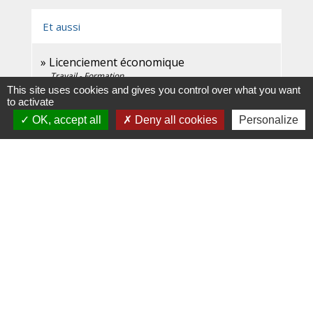
Et aussi
Licenciement économique
Travail - Formation
This site uses cookies and gives you control over what you want
Rupture du contrat de travail dans le
to activate
secteur privé
OK, accept all
Deny all cookies
Personalize
Travail - Formation
Quitter la fonction publique
Travail - Formation
Signaler une erreur sur cette page