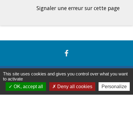
Signaler une erreur sur cette page
Contacts
This site uses cookies and gives you control over what you want
to activate
OK, accept all
Deny all cookies
Personalize
Commune de Pers-en-Gâtinais
7, rue Sainte Rose
45210 Pers-en-Gâtinais - FRANCE
+33 2 38 90 97 11