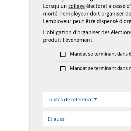
Lorsqu'un
collège
électoral a cessé 
moité, l'employeur doit organiser de
l'employeur peut être dispensé d'org
L'obligation d'organiser des électi
produit l'événement.
Mandat se terminant dans 6
check_box_outline_blank
Mandat se terminant dans m
check_box_outline_blank
Textes de référence
Et aussi