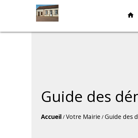
home
Guide des dé
Accueil
Votre Mairie
Guide des 
/
/