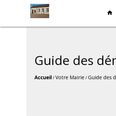
home
Guide des dé
Accueil
Votre Mairie
Guide des 
/
/