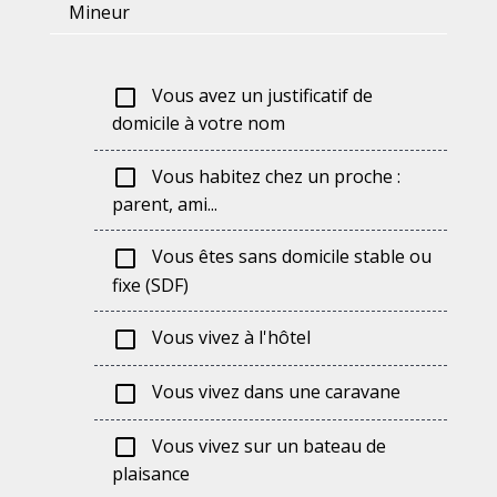
Mineur
Vous avez un justificatif de
check_box_outline_blank
domicile à votre nom
Vous habitez chez un proche :
check_box_outline_blank
parent, ami...
Vous êtes sans domicile stable ou
check_box_outline_blank
fixe (SDF)
Vous vivez à l'hôtel
check_box_outline_blank
Vous vivez dans une caravane
check_box_outline_blank
Vous vivez sur un bateau de
check_box_outline_blank
plaisance