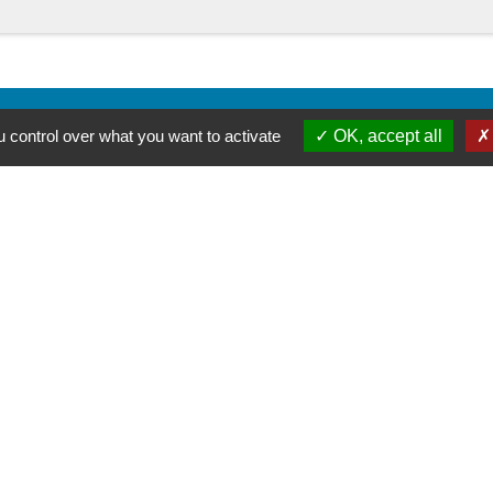
 control over what you want to activate
OK, accept all
-
-
-
ité
Accessibilité
Plan du site
Gestion des cookies