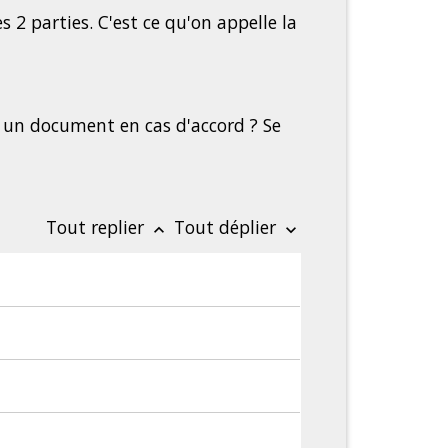
2 parties. C'est ce qu'on appelle la
r un document en cas d'accord ? Se
Tout replier
Tout déplier
keyboard_arrow_up
keyboard_arrow_down