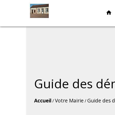
home
Guide des dé
Accueil
Votre Mairie
Guide des 
/
/