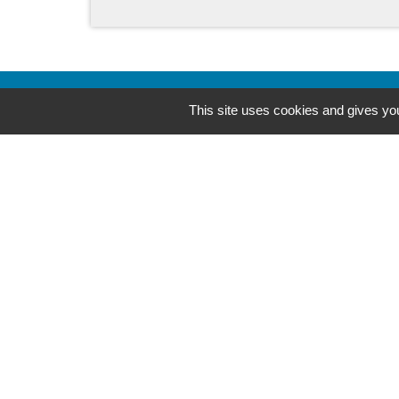
This site uses cookies and gives you
Contacts
Commune de Pers-en-Gâtinais
7, rue Sainte Rose
45210 Pers-en-Gâtinais - FRANCE
+33 2 38 90 97 11
-
Mentions légales
Politique de confidential