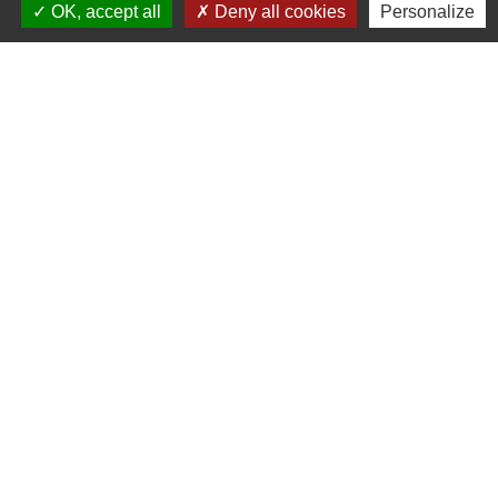
OK, accept all
Deny all cookies
Personalize
Contrat de mariage
Famille - Scolarité
Signaler une erreur sur cette page
Contacts
Commune de Pers-en-Gâtinais
7, rue Sainte Rose
45210 Pers-en-Gâtinais - FRANCE