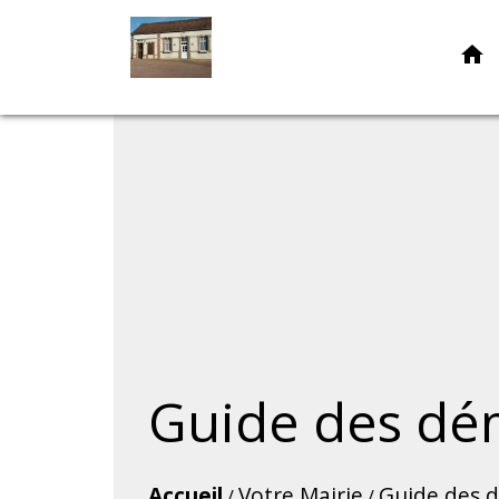
home
Guide des dé
Accueil
Votre Mairie
Guide des 
/
/