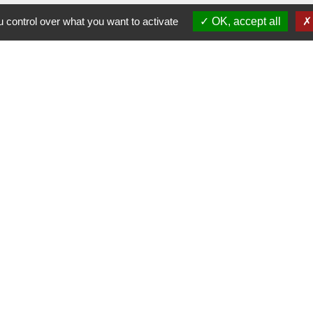
 control over what you want to activate
OK, accept all
-
-
-
ité
Accessibilité
Plan du site
Gestion des cookies