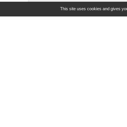
This site uses cookies and gives you
Contacts
Commune de Pers-en-Gâtinais
7, rue Sainte Rose
45210 Pers-en-Gâtinais - FRANCE
+33 2 38 90 97 11
-
Mentions légales
Politique de confidential