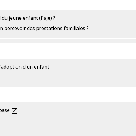
 du jeune enfant (Paje) ?
n percevoir des prestations familiales ?
d'adoption d'un enfant
 base
open_in_new