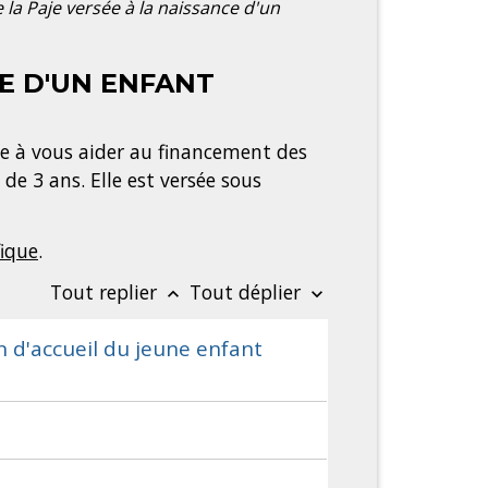
 la Paje versée à la naissance d'un
CE D'UN ENFANT
vise à vous aider au financement des
de 3 ans. Elle est versée sous
fique
.
Tout replier
Tout déplier
keyboard_arrow_up
keyboard_arrow_down
on d'accueil du jeune enfant