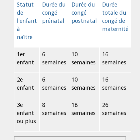
Statut
Durée du
Durée du
Durée
de
congé
congé
totale du
l'enfant
prénatal
postnatal
congé de
à
maternité
naître
1
er
6
10
16
enfant
semaines
semaines
semaines
2
e
6
10
16
enfant
semaines
semaines
semaines
3
e
8
18
26
enfant
semaines
semaines
semaines
ou plus