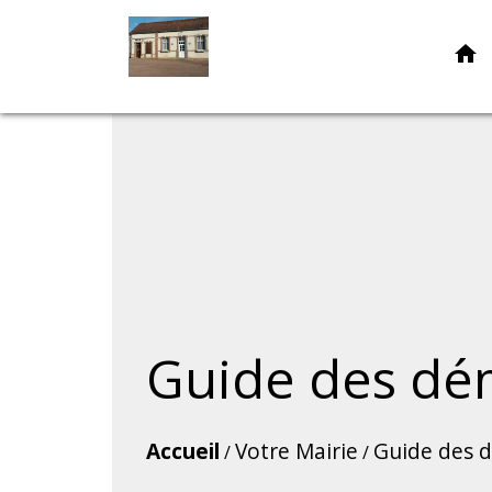
home
Guide des dé
Accueil
Votre Mairie
Guide des 
/
/