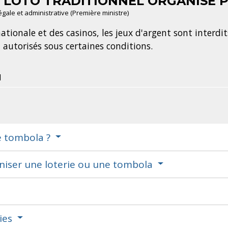
 LOTO TRADITIONNEL ORGANISÉ P
légale et administrative (Première ministre)
ationale et des casinos, les jeux d'argent sont interdits
 autorisés sous certaines conditions.
l
e tombola ?
aniser une loterie ou une tombola
lies