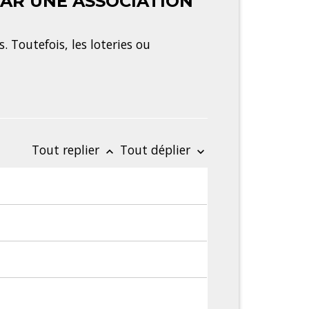
AR UNE ASSOCIATION
. Toutefois, les loteries ou
Tout replier
Tout déplier
keyboard_arrow_up
keyboard_arrow_down