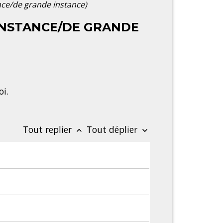
ance/de grande instance)
'INSTANCE/DE GRANDE
oi.
Tout replier
Tout déplier
keyboard_arrow_up
keyboard_arrow_down