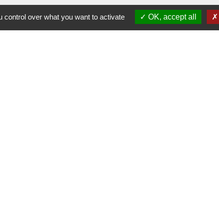
 control over what you want to activate
OK, accept all
-
-
-
ité
Accessibilité
Plan du site
Gestion des cookies