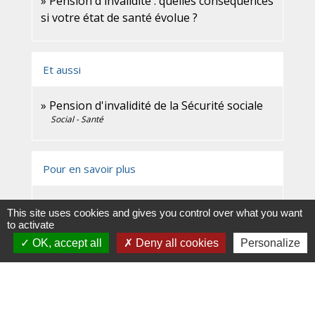
Pension d'invalidité : quelles conséquences
si votre état de santé évolue ?
Et aussi
Pension d'invalidité de la Sécurité sociale
Social - Santé
Pour en savoir plus
Allocation d'aide au retour à l'emploi (ARE)
This site uses cookies and gives you control over what you want
open_in_new
to activate
Pôle emploi
OK, accept all
Deny all cookies
Personalize
Signaler une erreur sur cette page