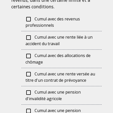
revenus, dans une certaine limite et à
certaines conditions.
Cumul avec des revenus
check_box_outline_blank
professionnels
Cumul avec une rente liée à un
check_box_outline_blank
accident du travail
Cumul avec des allocations de
check_box_outline_blank
chômage
Cumul avec une rente versée au
check_box_outline_blank
titre d'un contrat de prévoyance
Cumul avec une pension
check_box_outline_blank
d'invalidité agricole
Cumul avec une pension
check_box_outline_blank