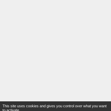
This site uses cookies and gives you control over what you want
to activate