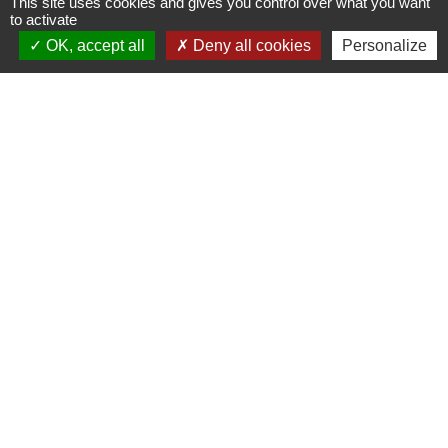
This site uses cookies and gives you control over what you want
to activate
OK, accept all
Deny all cookies
Personalize
Textes de référence
Et aussi
Prise en charge d'une affection de longue
durée (ALD) par l'Assurance maladie
Social - Santé
Et aussi
Dans le secteur privé
Travail - Formation
Signaler une erreur sur cette page