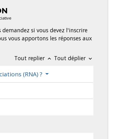
ON
ciative
 demandez si vous devez l'inscrire
Nous vous apportons les réponses aux
Tout replier
Tout déplier
keyboard_arrow_up
keyboard_arrow_down
ciations (RNA) ?